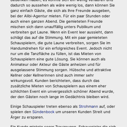
dadurch so aussehen als wäre wenig los, dann können Sie
ganz einfach Gäste, die sich als Ihre Freunde ausgeben,
bei der Alibi-Agentur mieten. Für ein paar Stunden oder
auch einen ganzen Abend. Die gemieteten Freunde
mischen sich dann unauffällig unters Publikum und
verbreiten gut Laune. Wenn ein Event leer aussieht, dann
schlägt das auf die Stimmung. Mit ein paar gemieteten
Schauspielern, die gute Laune verbreiten, sorgen Sie im
Handumdrehen für ein erfolgreiches Event. Jedoch nicht
nur um die Tanzfläche zu füllen, ist das Mieten von
Schauspielern eine gute Lösung. Sie können auch als
Animateur oder Akteur die Gäste anheizen und für
ausgelassene Stimmung sorgen. Hübsche und attraktive
Kellner oder Kellnerinnen sind auch immer sehr
wirkungsvoll. Kunden berichteten, dass durch das
zusätzliche Mieten von Schauspielern aus einem eher
schlichten Event ein unvergesslich schöner Abend wurde,
der den Gästen noch lange im Gedächtnis bleiben wird.
Einige Schauspieler treten ebenso als
Strohmann
auf, oder
spielen den
Sündenbock
um unseren Kunden Streit und
Ärger zu ersparen.
Ein Kunde mietete sogar Trauzeugen, Schauspieler die sich