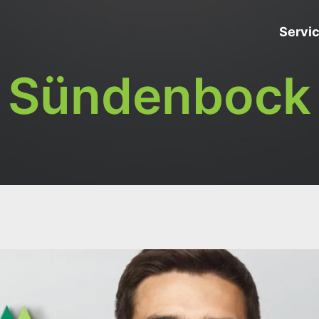
Servi
Sündenbock