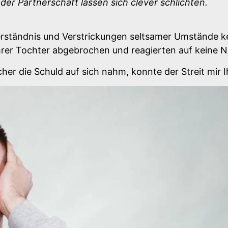
 der Partnerschaft lassen sich clever schlichten.
erständnis und Verstrickungen seltsamer Umstände k
ihrer Tochter abgebrochen und reagierten auf keine 
er die Schuld auf sich nahm, konnte der Streit mir I