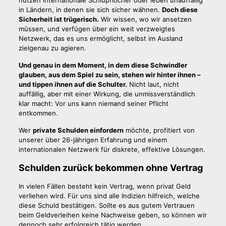
nutzen internationale Schlupflöcher oder leben unauffällig
in Ländern, in denen sie sich sicher wähnen.
Doch diese
Sicherheit ist trügerisch.
Wir wissen, wo wir ansetzen
müssen, und verfügen über ein weit verzweigtes
Netzwerk, das es uns ermöglicht, selbst im Ausland
zielgenau zu agieren.
Und genau in dem Moment, in dem diese Schwindler
glauben, aus dem Spiel zu sein, stehen wir hinter ihnen –
und tippen ihnen auf die Schulter.
Nicht laut, nicht
auffällig, aber mit einer Wirkung, die unmissverständlich
klar macht: Vor uns kann niemand seiner Pflicht
entkommen.
Wer
private Schulden einfordern
möchte, profitiert von
unserer über 26-jährigen Erfahrung und einem
internationalen Netzwerk für diskrete, effektive Lösungen.
Schulden zurück bekommen ohne Vertrag
In vielen Fällen besteht kein Vertrag, wenn privat Geld
verliehen wird. Für uns sind alle Indizien hilfreich, welche
diese Schuld bestätigen. Sollte es aus gutem Vertrauen
beim Geldverleihen keine Nachweise geben, so können wir
dennoch sehr erfolgreich tätig werden.