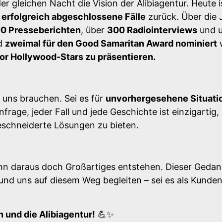
er gleichen Nacht die Vision der Alibiagentur. Heute is
 erfolgreich abgeschlossene Fälle
zurück. Über die 
00 Presseberichten
, über
300 Radiointerviews
und u
nd
zweimal für den Good Samaritan Award nominiert
w
or Hollywood-Stars zu präsentieren.
 uns brauchen. Sei es für
unvorhergesehene Situati
nfrage, jeder Fall und jede Geschichte ist einzigartig,
schneiderte Lösungen zu bieten.
ann daraus doch Großartiges entstehen. Dieser Gedan
d und uns auf diesem Weg begleiten – sei es als Kunde
 und die Alibiagentur!
💪✨