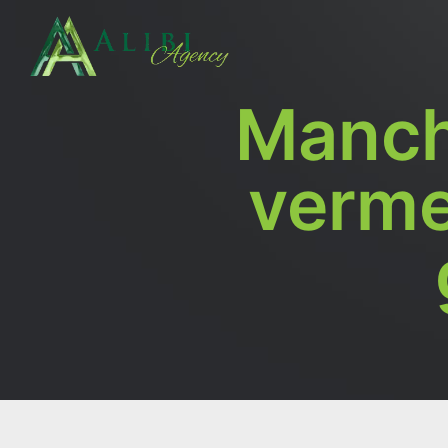
Manch
verme