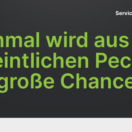
Servi
mal wird aus
intlichen Pec
große Chanc