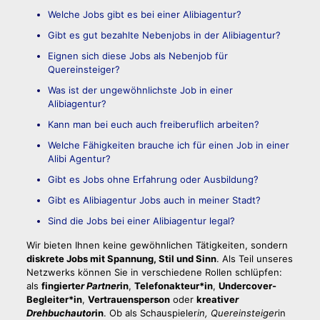
Welche Jobs gibt es bei einer Alibiagentur?
Gibt es gut bezahlte Nebenjobs in der Alibiagentur?
Eignen sich diese Jobs als Nebenjob für
Quereinsteiger?
Was ist der ungewöhnlichste Job in einer
Alibiagentur?
Kann man bei euch auch freiberuflich arbeiten?
Welche Fähigkeiten brauche ich für einen Job in einer
Alibi Agentur?
Gibt es Jobs ohne Erfahrung oder Ausbildung?
Gibt es Alibiagentur Jobs auch in meiner Stadt?
Sind die Jobs bei einer Alibiagentur legal?
Wir bieten Ihnen keine gewöhnlichen Tätigkeiten, sondern
diskrete Jobs mit Spannung, Stil und Sinn
. Als Teil unseres
Netzwerks können Sie in verschiedene Rollen schlüpfen:
als
fingierte
r Partner
in
,
Telefonakteur*in
,
Undercover-
Begleiter*in
,
Vertrauensperson
oder
kreative
r
Drehbuchautor
in
. Ob als Schauspieler
in, Quereinsteiger
in