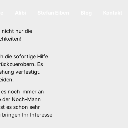
ce
Alibi
Stefan Eiben
Blog
Kontakt
nicht nur die
chkeiten!
 die sofortige Hilfe.
rückzuerobern. Es
iehung verfestigt.
eiden.
 es noch immer an
tte der Noch-Mann
ist es schon sehr
bringen Ihr Interesse