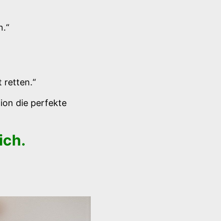
n.“
 retten.“
tion die perfekte
ich.